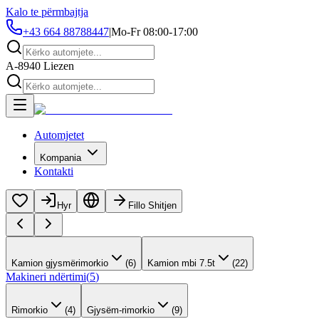
Kalo te përmbajtja
+43 664 88788447
|
Mo-Fr 08:00-17:00
A-8940 Liezen
Automjetet
Kompania
Kontakti
Hyr
Fillo Shitjen
Kamion gjysmërimorkio
(
6
)
Kamion mbi 7.5t
(
22
)
Makineri ndërtimi
(
5
)
Rimorkio
(
4
)
Gjysëm-rimorkio
(
9
)