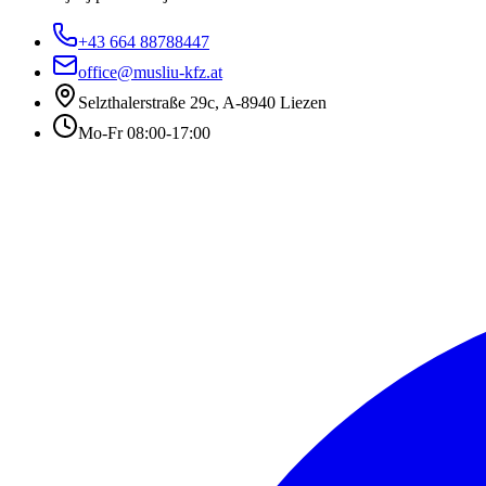
+43 664 88788447
office@musliu-kfz.at
Selzthalerstraße 29c
,
A-8940 Liezen
Mo-Fr 08:00-17:00