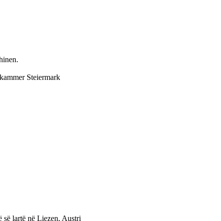
hinen.
skammer Steiermark
 së lartë në Liezen, Austri