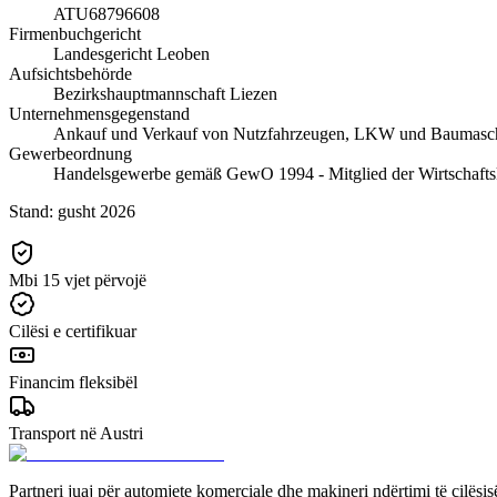
ATU68796608
Firmenbuchgericht
Landesgericht Leoben
Aufsichtsbehörde
Bezirkshauptmannschaft Liezen
Unternehmensgegenstand
Ankauf und Verkauf von Nutzfahrzeugen, LKW und Baumasc
Gewerbeordnung
Handelsgewerbe gemäß GewO 1994 - Mitglied der Wirtschaft
Stand:
gusht 2026
Mbi 15 vjet përvojë
Cilësi e certifikuar
Financim fleksibël
Transport në Austri
Partneri juaj për automjete komerciale dhe makineri ndërtimi të cilësisë