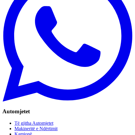
Automjetet
Të gjitha Automjetet
Makineritë e Ndërtimit
Kamionë