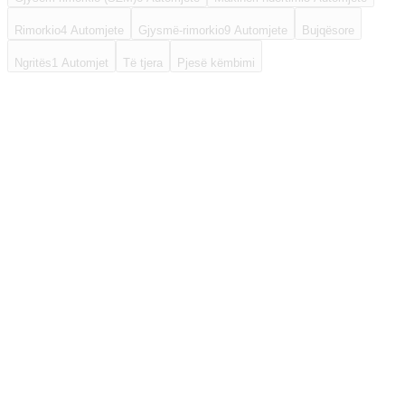
Rimorkio
4
Automjete
Gjysmë-rimorkio
9
Automjete
Bujqësore
Ngritës
1
Automjet
Të tjera
Pjesë këmbimi