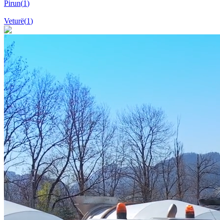
Pirun
(
1
)
Veturë
(
1
)