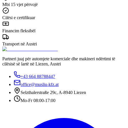
Mbi 15 vjet përvojë
Cilësi e certifikuar
Financim fleksibël
Transport në Austri
Partneri juaj për automjete komerciale dhe makineri ndërtimi të
cilësisë së lartë në Liezen, Austri
+43 664 88788447
office@musliu-kfz.at
Selzthalerstraße 29c
,
A-8940 Liezen
Mo-Fr 08:00-17:00