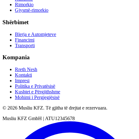
Rimorkio
Gjysmë-rimorkio
Shërbimet
Blerja e Automjeteve
Financimi
Transporti
Kompania
Rreth Nesh
Kontakti
Impresi
Politika e Privatësisë
Kushtet e Përgjithshme
Mohimi i Pergjegjësisë
© 2026 Musliu KFZ. Të gjitha të drejtat e rezervuara.
Musliu KFZ GmbH
|
ATU12345678