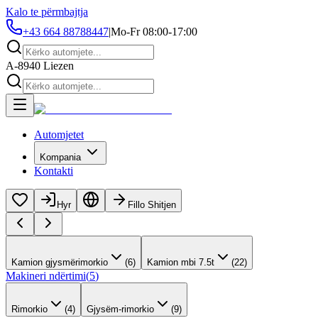
Kalo te përmbajtja
+43 664 88788447
|
Mo-Fr 08:00-17:00
A-8940 Liezen
Automjetet
Kompania
Kontakti
Hyr
Fillo Shitjen
Kamion gjysmërimorkio
(
6
)
Kamion mbi 7.5t
(
22
)
Makineri ndërtimi
(
5
)
Rimorkio
(
4
)
Gjysëm-rimorkio
(
9
)