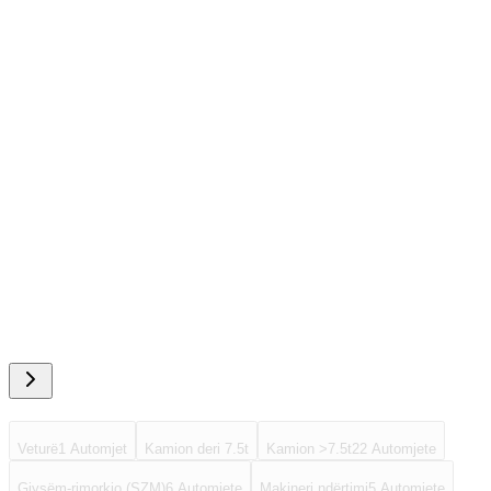
2012
847 878 km
480
PS
Euro 5
€ 11.900
Schmitz Cargobull
Schmitz SKI 24 25m³ Liftachse
-
Schmitz SKI 24 25m³ Liftachse
€ 9.900
Neto
2008
€ 9.900
Veturë
1
Automjet
Kamion deri 7.5t
Kamion >7.5t
22
Automjete
Gjysëm-rimorkio (SZM)
6
Automjete
Makineri ndërtimi
5
Automjete