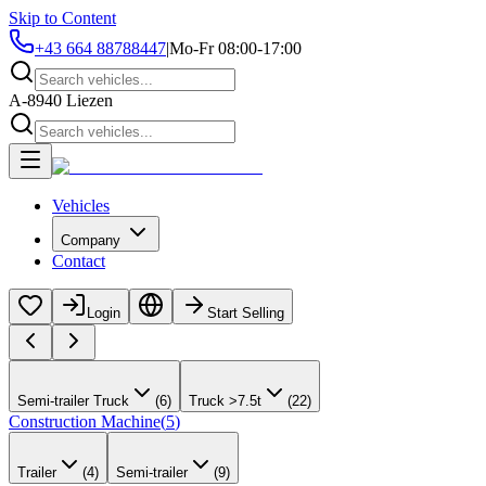
Skip to Content
+43 664 88788447
|
Mo-Fr 08:00-17:00
A-8940 Liezen
Vehicles
Company
Contact
Login
Start Selling
Semi-trailer Truck
(
6
)
Truck >7.5t
(
22
)
Construction Machine
(
5
)
Trailer
(
4
)
Semi-trailer
(
9
)